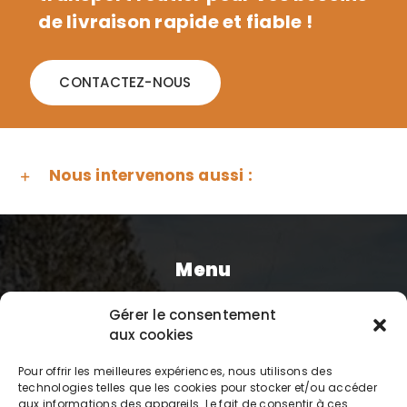
de livraison rapide et fiable !
CONTACTEZ-NOUS
Nous intervenons aussi :
Menu
Gérer le consentement
Accueil
aux cookies
Prestations
Pour offrir les meilleures expériences, nous utilisons des
technologies telles que les cookies pour stocker et/ou accéder
Réalisations
aux informations des appareils. Le fait de consentir à ces