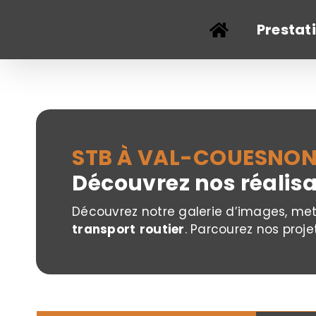
Passer
au
Prestat
contenu
STB À VAL-COUESNON,
Découvrez nos réalis
Découvrez notre galerie d’images, me
transport
routier
. Parcourez nos proje