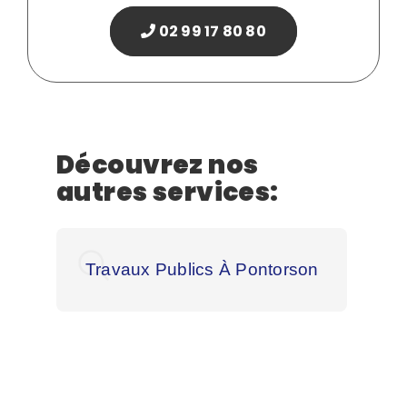
02 99 17 80 80
Découvrez nos
autres services:
Travaux Publics À Pontorson
T